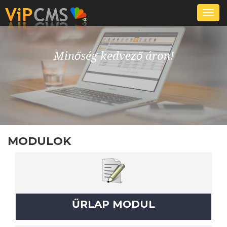
Togg
navi
Minőség kedvező áron!
MODULOK
ŰRLAP MODUL