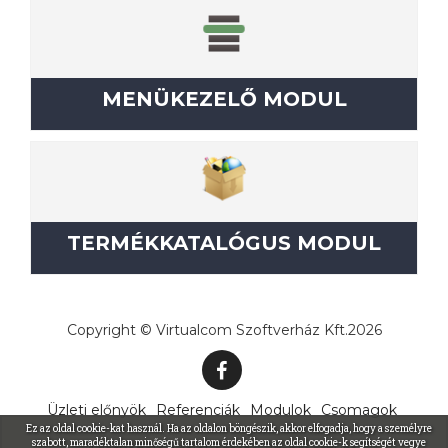
MENÜKEZELŐ MODUL
TERMÉKKATALÓGUS MODUL
Copyright © Virtualcom Szoftverház Kft.2026
Üzleti előnyök
Referenciák
Modulok
Csomagok
Ez az oldal cookie-kat használ. Ha az oldalon böngészik, akkor elfogadja, hogy a személyre
szabott, maradéktalan minőségű tartalom érdekében az oldal cookie-k segítségét vegye